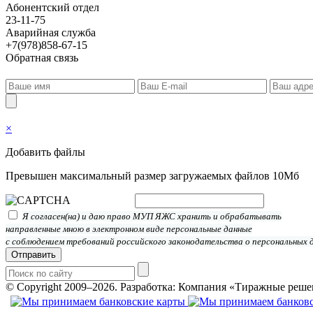
Абонентский отдел
23-11-75
Аварийная служба
+7(978)858-67-15
Обратная связь
×
Добавить файлы
Превышен максимальный размер загружаемых файлов 10Мб
Я согласен(на) и даю право МУП ЯЖС хранить и обрабатывать
направленные мною в электронном виде персональные данные
с соблюдением требований российского законодательства о персональных 
Отправить
© Copyright 2009–2026.
Разработка: Компания «Тиражные реше