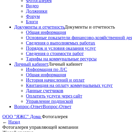
Фотогалерея
Видео
Должники
Форум
Блоги
Документы и отчетность
Документы и отчетность
Общая информация
Основные показатели финансово-хозяйственной де
Сведения о выполняемых работах
Порядок и условия оказания услуг
Сведения о стоимости работ
Тарифы на коммунальные ресурсы
Личный кабинет
Личный кабинет
Информация по Л/С
Общая информация
История начислений и оплат
Квитанция на оплату коммунальных услуг
Данные счетчиков
Оплатить услуги через сайт
Управление подпиской
Вопрос-Ответ
Вопрос-Ответ
ООО "ЯЖС"
Дома
Фотогалерея
←
Назад
Фотогалерея управляющей компании