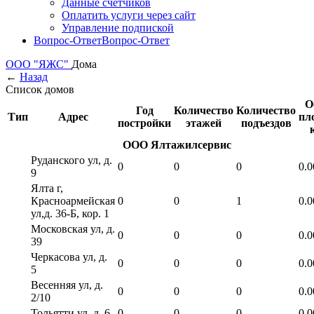
Данные счетчиков
Оплатить услуги через сайт
Управление подпиской
Вопрос-Ответ
Вопрос-Ответ
ООО "ЯЖС"
Дома
←
Назад
Список домов
О
Год
Количество
Количество
Тип
Адрес
пл
постройки
этажей
подъездов
ООО Ялтажилсервис
Руданского ул, д.
0
0
0
0.0
9
Ялта г,
Красноармейская
0
0
1
0.0
ул,д. 36-Б, кор. 1
Московская ул, д.
0
0
0
0.0
39
Черкасова ул, д.
0
0
0
0.0
5
Весенняя ул, д.
0
0
0
0.0
2/10
Тольятти ул, д. 6
0
0
0
0.0