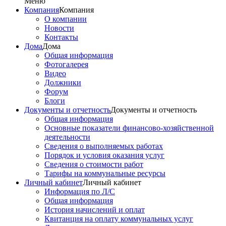
Меню
Компания
Компания
О компании
Новости
Контакты
Дома
Дома
Общая информация
Фотогалерея
Видео
Должники
Форум
Блоги
Документы и отчетность
Документы и отчетность
Общая информация
Основные показатели финансово-хозяйственной
деятельности
Сведения о выполняемых работах
Порядок и условия оказания услуг
Сведения о стоимости работ
Тарифы на коммунальные ресурсы
Личный кабинет
Личный кабинет
Информация по Л/С
Общая информация
История начислений и оплат
Квитанция на оплату коммунальных услуг