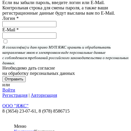
Если вы забыли пароль, введите логин или E-Mail.
Контрольная строка для смены пароля, а также ваши
регистрационные данные будут высланы вам по E-Mail.
Логин
*
E-Mail
*
Я согласен(на) и даю право МУП ЯЖС хранить и обрабатывать
направленные мною в электронном виде персональные данные
с соблюдением требований российского законодательства о персональных
данных.
Необходимо дать согласие
на обработку персональных данных
или
Войти
Регистрация
|
Авторизация
ООО "ЯЖС"
8 (3654) 23-07-61,
8 (978) 8586715
Меню