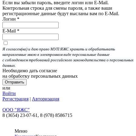
Если вы забыли пароль, введите логин или E-Mail.
Контрольная строка для смены пароля, а также ваши
регистрационные данные будут высланы вам по E-Mail.
Логин
*
E-Mail
*
Я согласен(на) и даю право МУП ЯЖС хранить и обрабатывать
направленные мною в электронном виде персональные данные
с соблюдением требований российского законодательства о персональных
данных.
Необходимо дать согласие
на обработку персональных данных
или
Войти
Регистрация
|
Авторизация
ООО "ЯЖС"
8 (3654) 23-07-61,
8 (978) 8586715
Меню